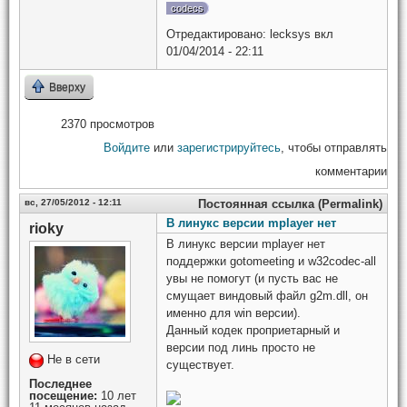
codecs
Отредактировано:
lecksys
вкл
01/04/2014 - 22:11
Вверху
2370 просмотров
Войдите
или
зарегистрируйтесь
, чтобы отправлять
комментарии
вс, 27/05/2012 - 12:11
Постоянная ссылка (Permalink)
В линукс версии mplayer нет
rioky
В линукс версии mplayer нет
поддержки gotomeeting и w32codec-all
увы не помогут (и пусть вас не
смущает виндовый файл g2m.dll, он
именно для win версии).
Данный кодек проприетарный и
версии под линь просто не
Не в сети
существует.
Последнее
посещение:
10 лет