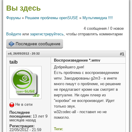
Вы здесь
Форумы
»
Решаем проблемы openSUSE
»
Мультимедиа !!!!
4 сообщения / 0 новое
Войдите
или
зарегистрируйтесь
, чтобы отправлять комментарии
Последнее сообщение
сб, 26/05/2012 - 20:32
#1
Воспроизведение *.wmv
taib
Добрейшего дня!
Есть проблема с воспроизведением
wmv. Закодированы g2m3 - в инете
много пишут о проблеме, но решение
не предлагают кроме как смотрят в
виртуалке. Ни один плеер из
"коробки" не воспроизводит. Идет
Не в сети
только звук.
w32codec-all - поставил но не
Последнее
посещение:
13 лет 9
помогло.
месяцев назад
Регистрация:
Теги:
22/05/2012 - 21:59