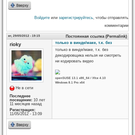
Вверху
Войдите
или
зарегистрируйтесь
, чтобы отправлять
комментарии
вт, 29/05/2012 - 19:15
Постоянная ссылка (Permalink)
только в винде/маке, т.к. без
rioky
только в винде/маке, т.к. без
декодировщика нельзя ни смотреть
ни кодировать видео
openSUSE 13.1 x86_64 / Xfce 4.10
Windows 8.1 Pro x64
Не в сети
Последнее
посещение:
10 лет
11 месяцев назад
Регистрация:
11/05/2012 - 13:09
Вверху