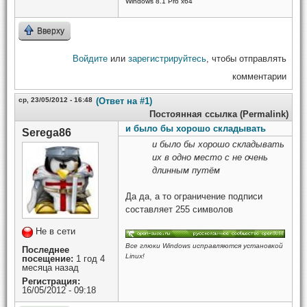
Windows 8.1 Pro x64
Вверху
Войдите
или
зарегистрируйтесь
, чтобы отправлять
комментарии
ср, 23/05/2012 - 16:48
(Ответ на #1)
Постоянная ссылка (Permalink)
и было бы хорошо складывать
Serega86
и было бы хорошо складывать
их в одно место с не очень
длинным путём
Да да, а то ограничение подписи
составляет 255 символов
Не в сети
Все глюки Windows исправляются установкой
Последнее
Linux!
посещение:
1 год 4
месяца назад
Регистрация:
16/05/2012 - 09:18