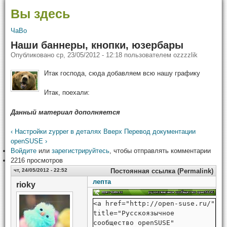
Вы здесь
ЧаВо
Наши баннеры, кнопки, юзербары
Опубликовано
ср, 23/05/2012 - 12:18
пользователем
ozzzzlik
Итак господа, сюда добавляем всю нашу графику
Итак, поехали:
Данный материал дополняется
‹ Настройки zypper в деталях
Вверх
Перевод документации
openSUSE ›
Войдите
или
зарегистрируйтесь
, чтобы отправлять комментарии
2216 просмотров
чт, 24/05/2012 - 22:52
Постоянная ссылка (Permalink)
лепта
rioky
<a href="http://open-suse.ru/"
title="Русскоязычное
сообщество openSUSE"