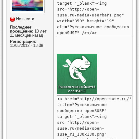
target="_blank"><img
src="http://open-
suse.ru/media/userbar1.png"
Не в сети
width="350" height="19"
alt="Русскоязычное сообщество
Последнее
посещение:
10 лет
openSUSE" /></a>
11 месяцев назад
Регистрация:
11/05/2012 - 13:09
<a href="http://open-suse.ru/"
title="Русскоязычное
сообщество openSUSE"
target="_blank"><img
src="http://open-
suse.ru/media/open-
suse_r1_130x130.png"