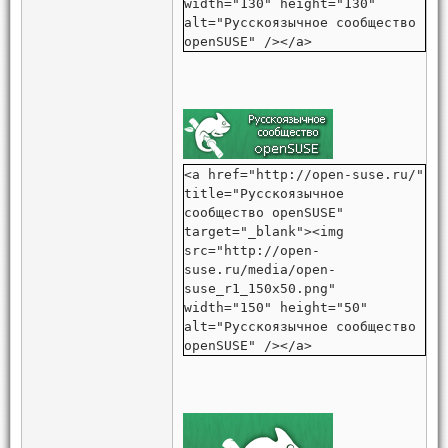
width="130" height="130"
alt="Русскоязычное сообщество
openSUSE" /></a>
<a href="http://open-suse.ru/"
title="Русскоязычное
сообщество openSUSE"
target="_blank"><img
src="http://open-
suse.ru/media/open-
suse_r1_150x50.png"
width="150" height="50"
alt="Русскоязычное сообщество
openSUSE" /></a>