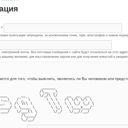
ация
я
*
наки пунктуации запрещены, за исключением точек, тире, апострофов и знаков подче
лектронной почты. Все почтовые сообщения с сайта будут отсылаться на этот адрес.
о вашему желанию: для восстановления пароля или для получения новостей и уведомл
Этот вопрос задается для того, чтобы выя
                   ______                 
                  /\__  _\                
____      __      \/_/\ \/    __  __  __  
',__\   /'_ `\       \ \ \   /\ \/\ \/\ \ 
__, `\ /\ \L\ \       \ \ \  \ \ \_/ \_/ \
\____/ \ \____ \       \ \_\  \ \___x___/'
/___/   \/___L\ \       \/_/   \/__//__/  
          /\____/                         
          \_/__/                          