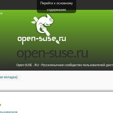
Перейти к основному
содержанию
ея
open-suse.ru
Open-SUSE . RU - Русскоязычное сообщество пользователей дис
ая вкладка)
ь
ользователя