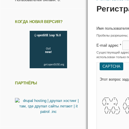
Регистр
КОГДА НОВАЯ ВЕРСИЯ?
Имя пользовател
Пробелы разрешены; з
E-mail адрес
*
Существующий адрес э
использован только п
CAPTCHA
ПАРТНЁРЫ
            
            
  __  _     
 /\ \/'\   /
 \/>  </  /\
  /\_/\_\ \/
  \//\/_/  \
            
            