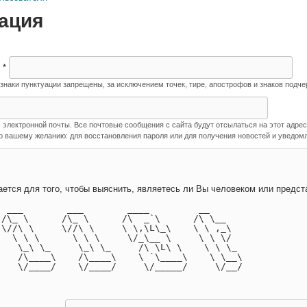
ация
я
*
наки пунктуации запрещены, за исключением точек, тире, апострофов и знаков подче
лектронной почты. Все почтовые сообщения с сайта будут отсылаться на этот адрес.
о вашему желанию: для восстановления пароля или для получения новостей и уведомл
Этот вопрос задается для того, чтобы выя
  ___        ___        ____         __      
 /\_ \      /\_ \      /\  _`\      /\ \__   
 \//\ \     \//\ \     \ \,\L\_\    \ \ ,_\  
   \ \ \      \ \ \     \/_\__ \     \ \ \/  
    \_\ \_     \_\ \_     /\ \L\ \    \ \ \_ 
    /\____\    /\____\    \ `\____\    \ \__\
    \/____/    \/____/     \/_____/     \/__/