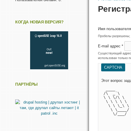
Регистр
КОГДА НОВАЯ ВЕРСИЯ?
Имя пользовател
Пробелы разрешены; з
E-mail адрес
*
Существующий адрес э
использован только п
CAPTCHA
ПАРТНЁРЫ
  ____      
 /\  _`\    
 \ \ \/\ \  
  \ \ \ \ \ 
   \ \ \_\ \
    \ \____/
     \/___/ 