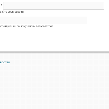
я
*
сайте open-suse.ru.
тветствующий вашему имени пользователя.