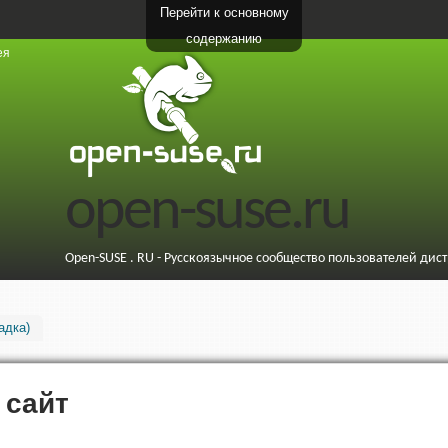
Перейти к основному
содержанию
ея
open-suse.ru
Open-SUSE . RU - Русскоязычное сообщество пользователей дис
адка)
 сайт