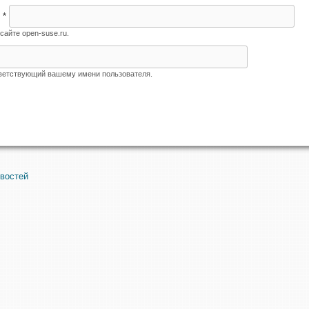
я
*
сайте open-suse.ru.
тветствующий вашему имени пользователя.