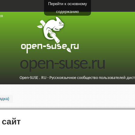
Перейти к основному
содержанию
ея
open-suse.ru
Open-SUSE . RU - Русскоязычное сообщество пользователей дис
адка)
 сайт