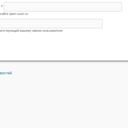
я
*
сайте open-suse.ru.
тветствующий вашему имени пользователя.