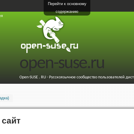
Перейти к основному
содержанию
ея
open-suse.ru
Open-SUSE . RU - Русскоязычное сообщество пользователей дис
адка)
 сайт